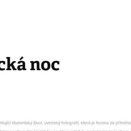
cká noc
tující studentský život, uvedený fotografií, která je focena za příméh