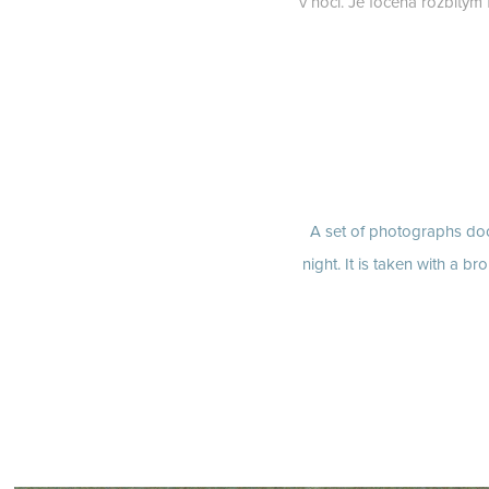
v noci. Je focena rozbit
A set of photographs doc
night. It is taken with a b