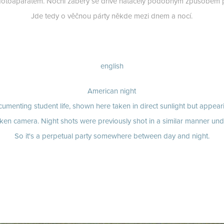
ým fotoaparátem. Noční záběry se dříve natáčely podobným způsobem
Jde tedy o věčnou párty někde mezi dnem a nocí.
english
American night
umenting student life, shown here taken in direct sunlight but appear
roken camera. Night shots were previously shot in a similar manner und
So it's a perpetual party somewhere between day and night.