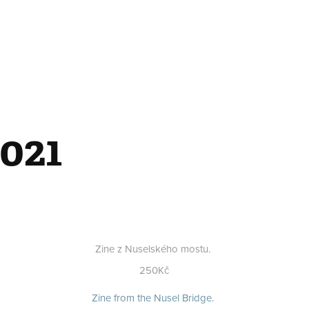
2021
Zine z Nuselského mostu.
250Kč
Zine from the Nusel Bridge.